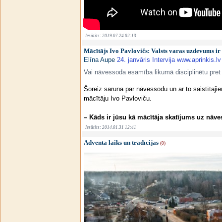
Iesūtīts: 2019.07.24 02:13
Mācītājs Ivo Pavlovičs: Valsts varas uzdevums ir s
Elīna Aupe
24. janvāris Intervija www.aprinkis.lv
Vai nāvessoda esamība likumā disciplinētu pre
Šoreiz saruna par nāvessodu un ar to saistītaji
mācītāju Ivo Pavloviču.
– Kāds ir jūsu kā mācītāja skatījums uz nāv
Iesūtīts: 2014.01.31 12:41
Adventa laiks un tradīcijas
(0)