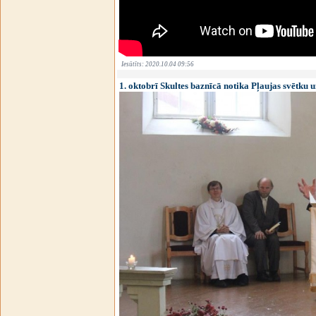
Iesūtīts: 2020.10.04 09:56
1. oktobrī Skultes baznīcā notika Pļaujas svētku u