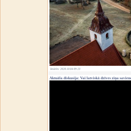
Iesūtīts: 2020.10.04 09:23
Aktuāla diskusija: Vai latviskā dzīves ziņa savien