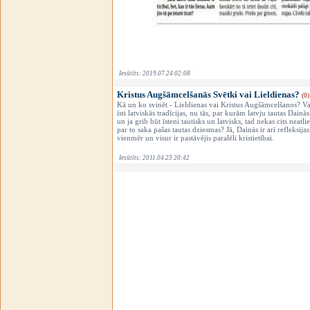
Iesūtīts: 2019.07.24 02:08
Kristus Augšāmcelšanās Svētki vai Lieldienas?
(0)
Kā un ko svinēt - Lieldienas vai Kristus Augšāmcelšanos? Vai 
īsti latviskās tradīcijas, nu tās, par kurām latvju tautas Dainās
un ja grib būt īsteni tautisks un latvisks, tad nekas cits nea
par to saka pašas tautas dziesmas? Jā, Dainās ir arī refleksij
vienmēr un visur ir pastāvējis paralēli kristietībai.
Iesūtīts: 2011.04.23 20:42