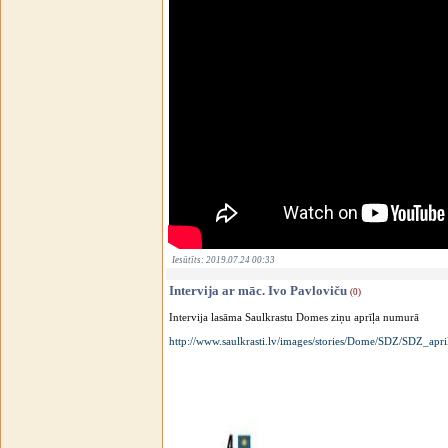
Iesūtīts: 2019.07.24 00:33
Intervija ar māc. Ivo Pavloviču
(0)
Intervija lasāma Saulkrastu Domes ziņu aprīļa numurā
http://www.
saulkrasti.lv/images/stories/
Dome/SDZ/SDZ_april