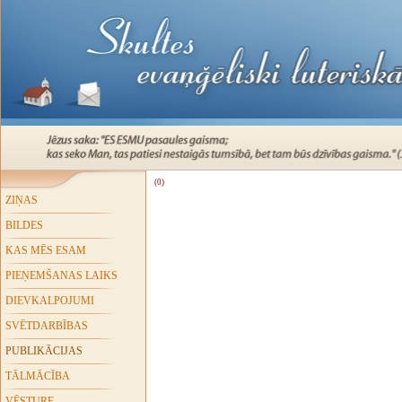
(0)
ZIŅAS
BILDES
KAS MĒS ESAM
PIEŅEMŠANAS LAIKS
DIEVKALPOJUMI
SVĒTDARBĪBAS
PUBLIKĀCIJAS
TĀLMĀCĪBA
VĒSTURE