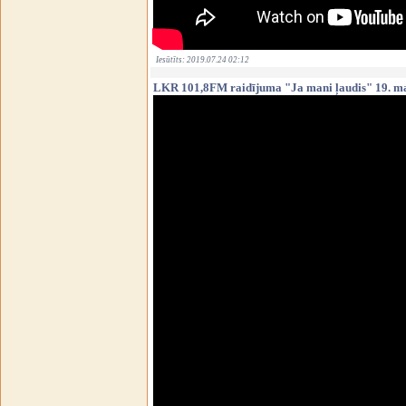
Iesūtīts: 2019.07.24 02:12
LKR 101,8FM raidījuma "Ja mani ļaudis" 19. ma