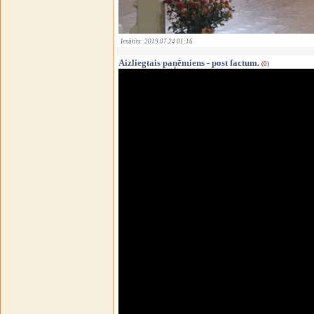
Iesūtīts: 2019.07.24 01:16
Aizliegtais paņēmiens - post factum.
(0)