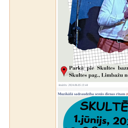
Iesūtīts: 2024.06.05 13:44
Muzikālā sadraudzība sestās dienas rītam
(0