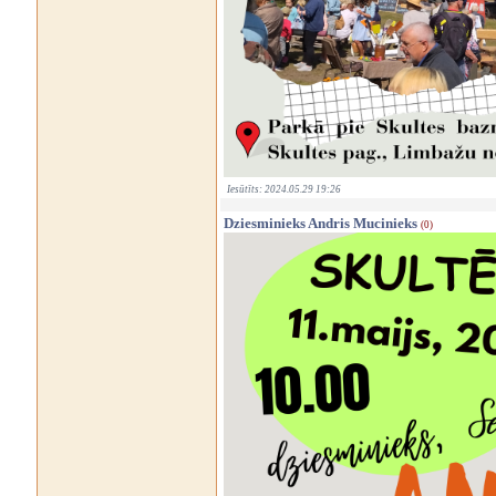
Iesūtīts: 2024.05.29 19:26
Dziesminieks Andris Mucinieks
(0)