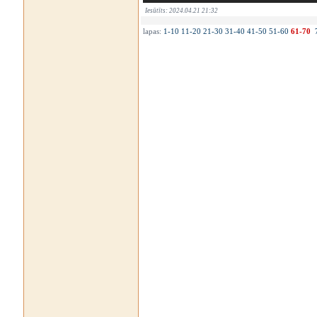
Iesūtīts: 2024.04.21 21:32
lapas:
1-10
11-20
21-30
31-40
41-50
51-60
61-70