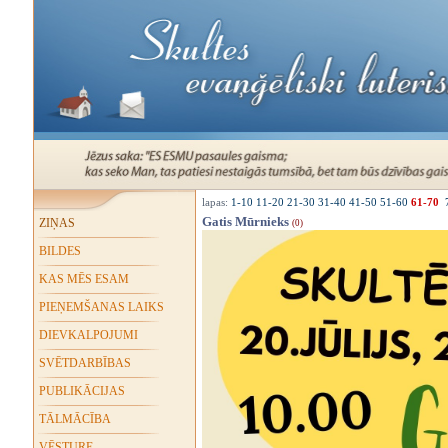
lapas:
1-10
11-20
21-30
31-40
41-50
51-60
61-70
Gatis Mūrnieks
ZIŅAS
(0)
BILDES
KAS MĒS ESAM
PIEŅEMŠANAS LAIKS
DIEVKALPOJUMI
SVĒTDARBĪBAS
PUBLIKĀCIJAS
TĀLMĀCĪBA
VĒSTURE