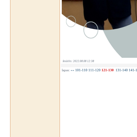
Iesūtīts: 2022.08.08 12:38
lapas:
««
101-110
111-120
121-130
131-140
141-