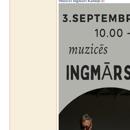
Muzicēs Ingmārs Kalniņš
(0)