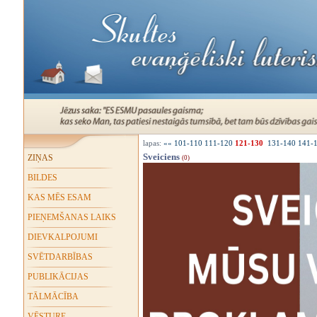
lapas:
««
101-110
111-120
121-130
131-140
141-
Sveiciens
ZIŅAS
(0)
BILDES
KAS MĒS ESAM
PIEŅEMŠANAS LAIKS
DIEVKALPOJUMI
SVĒTDARBĪBAS
PUBLIKĀCIJAS
TĀLMĀCĪBA
VĒSTURE