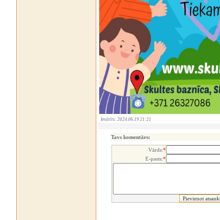
Iesūtīts: 2024.06.19 21:21
Tavs komentārs:
Vārds:
*
E-pasts:
*