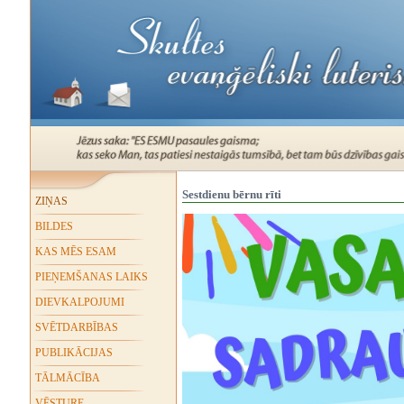
Sestdienu bērnu rīti
ZIŅAS
BILDES
KAS MĒS ESAM
PIEŅEMŠANAS LAIKS
DIEVKALPOJUMI
SVĒTDARBĪBAS
PUBLIKĀCIJAS
TĀLMĀCĪBA
VĒSTURE