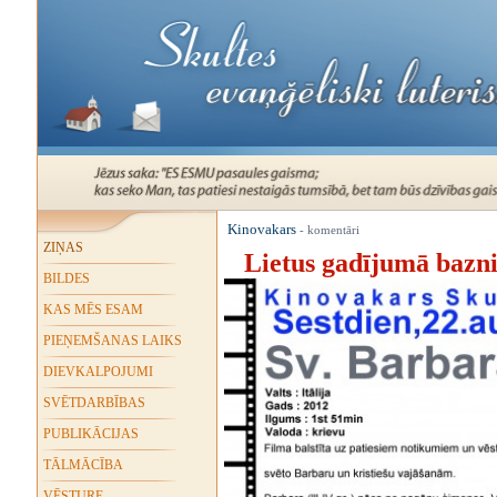
Kinovakars
- komentāri
ZIŅAS
Lietus gadījumā baznic
BILDES
KAS MĒS ESAM
PIEŅEMŠANAS LAIKS
DIEVKALPOJUMI
SVĒTDARBĪBAS
PUBLIKĀCIJAS
TĀLMĀCĪBA
VĒSTURE