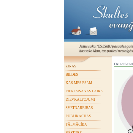
Dzied Sand
ZIŅAS
BILDES
KAS MĒS ESAM
PIEŅEMŠANAS LAIKS
DIEVKALPOJUMI
SVĒTDARBĪBAS
PUBLIKĀCIJAS
TĀLMĀCĪBA
VĒSTURE