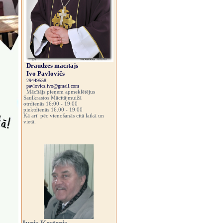
Draudzes mācītājs
Ivo Pavlovičs
29449558
pavlovics.ivo@gmail.com
Mācītājs pieņem apmeklētējus
Saulkrastos Mācītājmuižā
otrdienās 16:00 - 19:00
piektdienās 16.00 - 19.00
Kā arī pēc vienošanās citā laikā un
vietā.