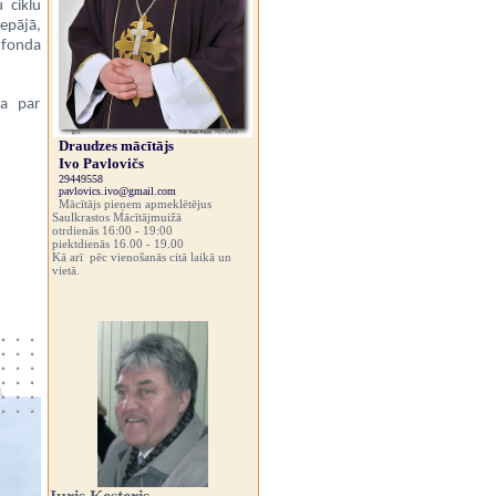
 ciklu
epājā,
a fonda
ja par
Draudzes mācītājs
Ivo Pavlovičs
29449558
pavlovics.ivo@gmail.com
Mācītājs pieņem apmeklētējus
Saulkrastos Mācītājmuižā
otrdienās 16:00 - 19:00
piektdienās 16.00 - 19.00
Kā arī pēc vienošanās citā laikā un
vietā.