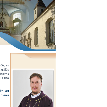
Ogres
krālās
Skultes
e
Diāna
 kā arī
sdienu