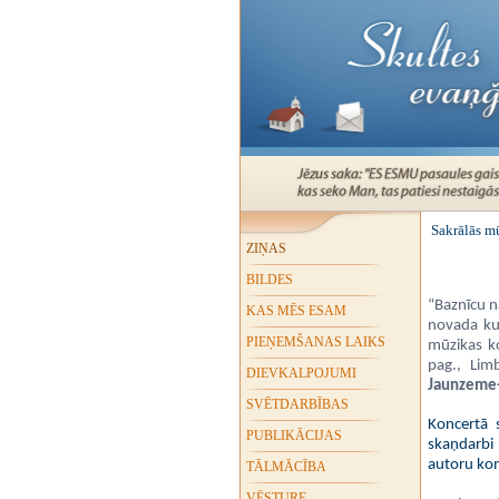
Sakrālās mū
ZIŅAS
BILDES
“Baznīcu n
KAS MĒS ESAM
novada ku
PIEŅEMŠANAS LAIKS
mūzikas k
pag., Lim
DIEVKALPOJUMI
Jaunzeme-
SVĒTDARBĪBAS
Koncertā 
PUBLIKĀCIJAS
skaņdarbi
autoru kom
TĀLMĀCĪBA
VĒSTURE