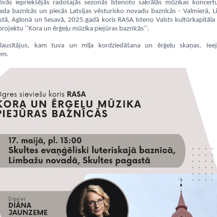
ivās iepriekšējās radošajās sezonās īstenoto sakrālās mūzikas koncertu
ada baznīcās un
piecās Latvijas vēsturisko novadu
baznīcās - Valmierā, Li
stā, Aglonā un Sesavā, 2025.gadā koris RASA īsteno
Valsts kultūrkapitāl
 projektu
’’
Kora un ērģeļu mūzika piejūras baznīcās
’’.
lausītājus, kam tuva un mīļa kordziedāšana un ērģeļu skaņas. Iee
em.