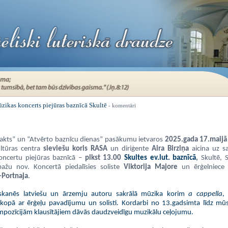
zikas koncerts piejūras baznīcā Skultē
- komentāri
akts” un “Atvērto baznīcu dienas” pasākumu ietvaros
2025.gada
17.maijā
ltūras centra
sieviešu koris RASA
un diriģente
Aira Birziņa
aicina uz sa
oncertu piejūras baznīcā –
plkst 13.00
Skultes ev.lut. baznīcā
,
Skultē, 
bažu nov. Koncertā piedalīsies soliste
Viktorija Majore
un ērģelniec
Portnaja
.
skanēs latviešu un ārzemju autoru sakrālā mūzika
korim
a cappella
,
 kopā ar ērģeļu pavadījumu un solisti. Kordarbi no 13.gadsimta līdz mū
pozīcijām klausītājiem dāvās daudzveidīgu muzikālu ceļojumu.