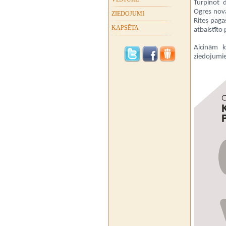
Turpinot d
Ogres nov
ZIEDOJUMI
Rites paga
KAPSĒTA
atbalstīto
Aicinām k
ziedojumi