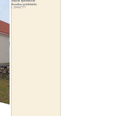
Juris Ķesteris
draudzes priekšnieks
t. 29442777