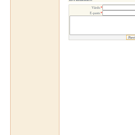
Vārds:
*
E-pasts:
*