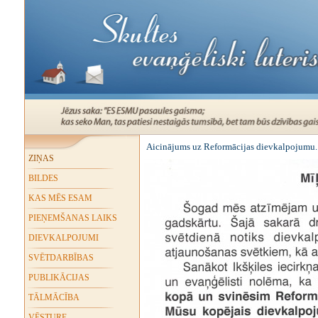
Aicinājums uz Reformācijas dievkalpojumu.
ZIŅAS
BILDES
KAS MĒS ESAM
PIEŅEMŠANAS LAIKS
DIEVKALPOJUMI
SVĒTDARBĪBAS
PUBLIKĀCIJAS
TĀLMĀCĪBA
VĒSTURE