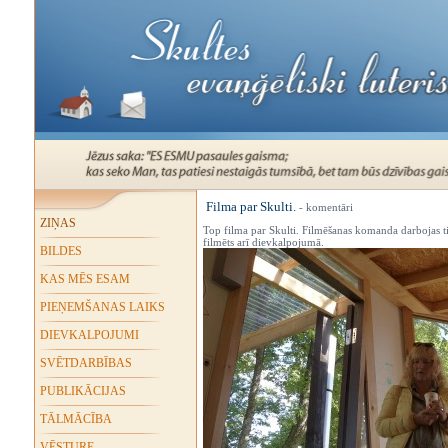
Filma par Skulti.
- komentāri
ZIŅAS
Top filma par Skulti. Filmēšanas komanda darbojas tir
filmēts arī dievkalpojumā.
BILDES
KAS MĒS ESAM
PIEŅEMŠANAS LAIKS
DIEVKALPOJUMI
SVĒTDARBĪBAS
PUBLIKĀCIJAS
TĀLMĀCĪBA
VĒSTURE