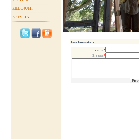
ZIEDOJUMI
KAPSĒTA
Tavs komentārs:
Vārds:
*
E-pasts:
*