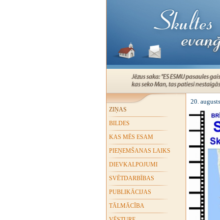
20. august
ZIŅAS
BILDES
KAS MĒS ESAM
PIEŅEMŠANAS LAIKS
DIEVKALPOJUMI
SVĒTDARBĪBAS
PUBLIKĀCIJAS
TĀLMĀCĪBA
VĒSTURE