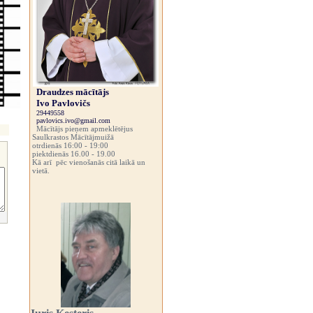
Draudzes mācītājs
Ivo Pavlovičs
29449558
pavlovics.ivo@gmail.com
Mācītājs pieņem apmeklētējus
Saulkrastos Mācītājmuižā
otrdienās 16:00 - 19:00
piektdienās 16.00 - 19.00
Kā arī pēc vienošanās citā laikā un
vietā.