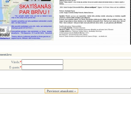
mentārs:
Vārds:
*
E-pasts:
*