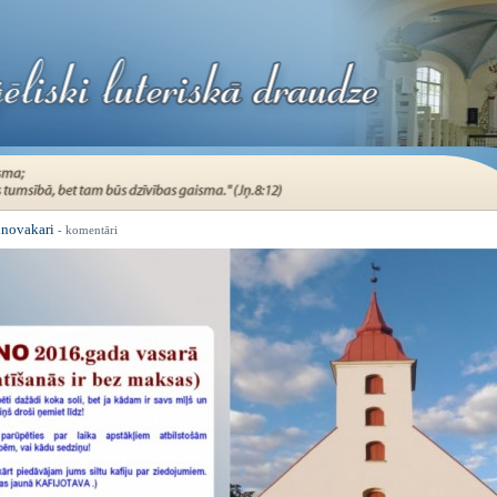
inovakari
- komentāri