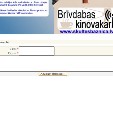
mentārs:
Vārds:
*
E-pasts:
*