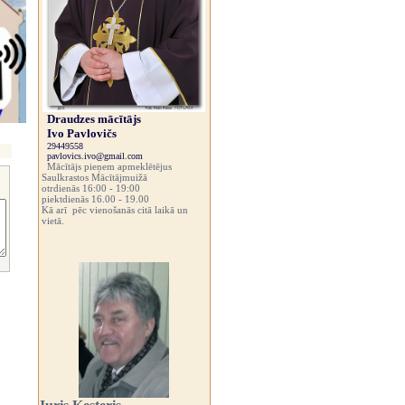
Draudzes mācītājs
Ivo Pavlovičs
29449558
pavlovics.ivo@gmail.com
Mācītājs pieņem apmeklētējus
Saulkrastos Mācītājmuižā
otrdienās 16:00 - 19:00
piektdienās 16.00 - 19.00
Kā arī pēc vienošanās citā laikā un
vietā.