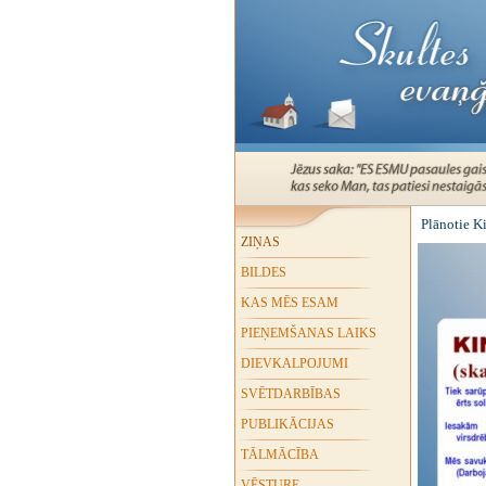
Plānotie K
ZIŅAS
BILDES
KAS MĒS ESAM
PIEŅEMŠANAS LAIKS
DIEVKALPOJUMI
SVĒTDARBĪBAS
PUBLIKĀCIJAS
TĀLMĀCĪBA
VĒSTURE